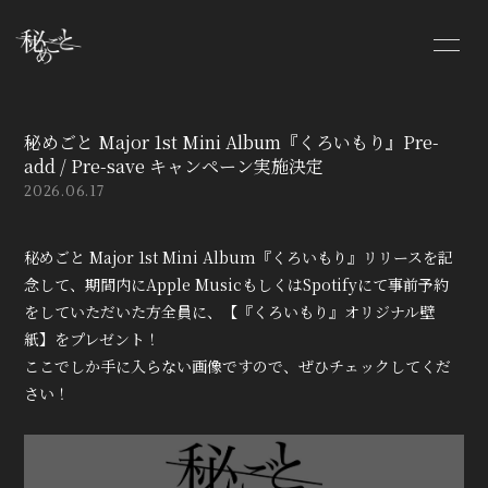
HOME
INFORMATION
秘めごと Major 1st Mini Album『くろいもり』Pre-
SCHEDULE
PROFILE
add / Pre-save キャンペーン実施決定
2026.06.17
MOVIE
DISCOGRAPHY
秘めごと Major 1st Mini Album『くろいもり』リリースを記
STORE
CONTACT
念して、期間内にApple MusicもしくはSpotifyにて事前予約
をしていただいた方全員に、【『くろいもり』オリジナル壁
Hitorigoto
Rojiura
紙】をプレゼント！
Lyrics
Vlog
ここでしか手に入らない画像ですので、ぜひチェックしてくだ
さい！